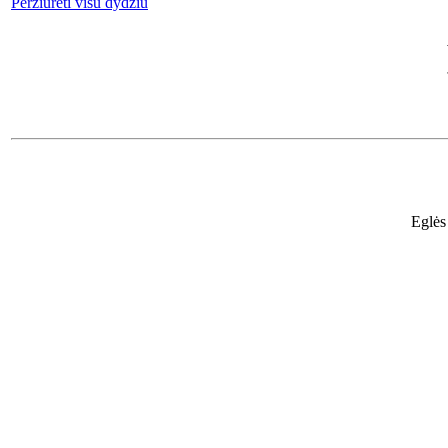
Peržiūrėti visu dydžiu
Eglės