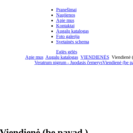
Pranešimai
Naujienos
Apie mus
Kontaktai
Augalų katalogas
Foto galerija
Svetainės schema
Eglės gėlės
Apie mus
Augalų katalogas
VIENDIENĖS
Viendienė (
Veratrum nigrum - Juodasis čemerys
Viendienė (be p
Viendienė (be pavad.)