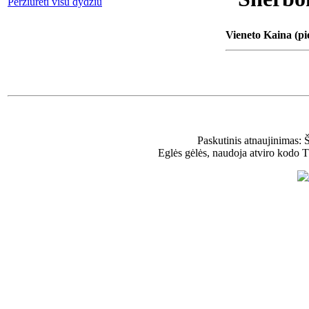
Peržiūrėti visu dydžiu
Vieneto Kaina (pi
Paskutinis atnaujinimas: 
Eglės gėlės, naudoja atviro kodo