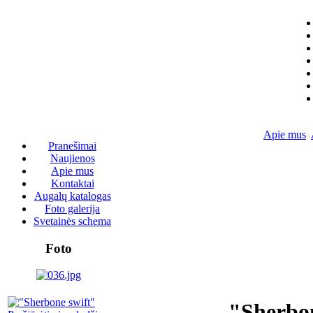
Apie mus
Pranešimai
Naujienos
Apie mus
Kontaktai
Augalų katalogas
Foto galerija
Svetainės schema
Foto
"Sherbon