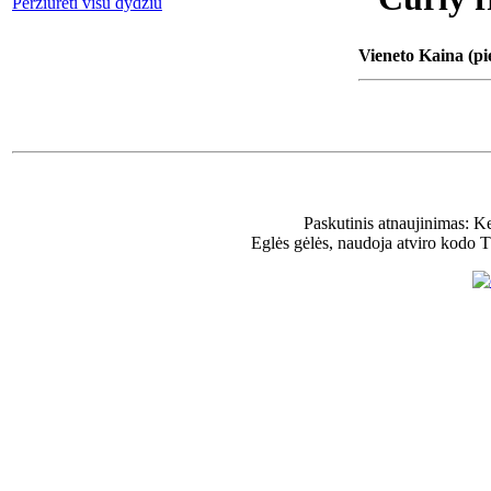
Peržiūrėti visu dydžiu
Vieneto Kaina (pi
Paskutinis atnaujinimas: K
Eglės gėlės, naudoja atviro kodo