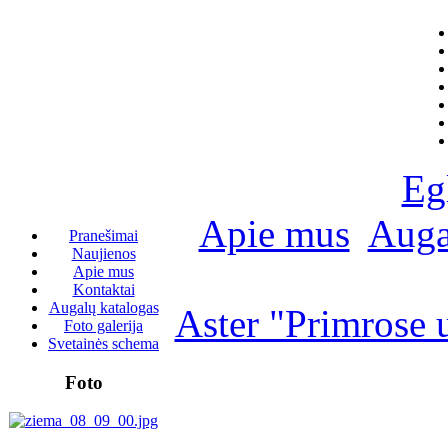
Eg
Apie mus
Auga
Pranešimai
Naujienos
Apie mus
Kontaktai
Augalų katalogas
Aster "Primrose
Foto galerija
Svetainės schema
Foto