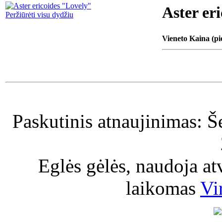
Aster er
Peržiūrėti visu dydžiu
Vieneto Kaina (pi
Paskutinis atnaujinimas: Š
Eglės gėlės, naudoja a
laikomas
Vi