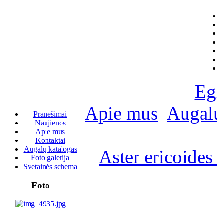
Eg
Apie mus
Augalų
Pranešimai
Naujienos
Apie mus
Kontaktai
Augalų katalogas
Aster ericoides
Foto galerija
Svetainės schema
Foto