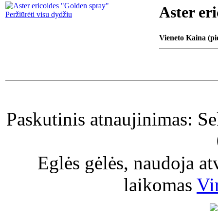
Aster er
Peržiūrėti visu dydžiu
Vieneto Kaina (pi
Paskutinis atnaujinimas: S
Eglės gėlės, naudoja a
laikomas
Vi