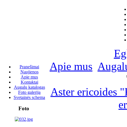
Eg
Apie mus
Augalų
Pranešimai
Naujienos
Apie mus
Kontaktai
Augalų katalogas
Aster ericoides "
Foto galerija
Svetainės schema
e
Foto