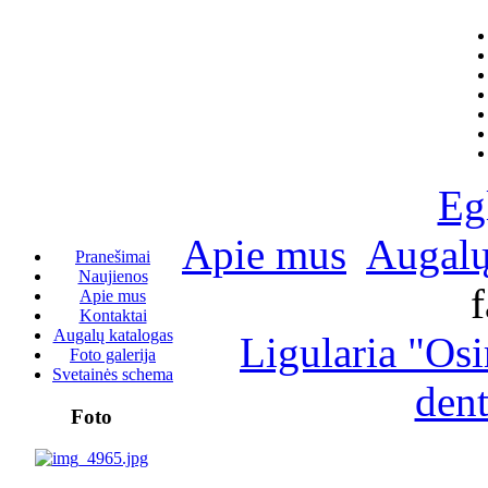
Eg
Apie mus
Augalų
Pranešimai
Naujienos
f
Apie mus
Kontaktai
Augalų katalogas
Ligularia "Osir
Foto galerija
Svetainės schema
dent
Foto