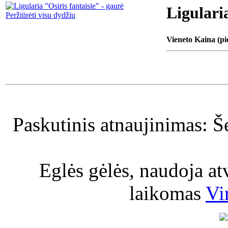
Ligularia
Peržiūrėti visu dydžiu
Vieneto Kaina (pi
Paskutinis atnaujinimas: Š
Eglės gėlės, naudoja a
laikomas
Vi