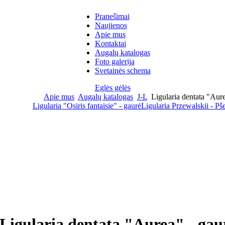
Pranešimai
Naujienos
Apie mus
Kontaktai
Augalų katalogas
Foto galerija
Svetainės schema
Eglės gėlės
Apie mus
Augalų katalogas
J-L
Ligularia dentata "Aure
Ligularia "Osiris fantaisie" - gaurė
Ligularia Przewalskii - Pš
Ligularia dentata "Aurea" - gau