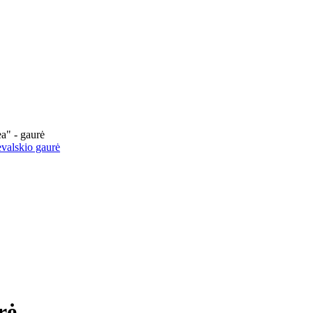
a" - gaurė
evalskio gaurė
rė