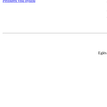
Peržiūrėti visu dydžiu
Eglės