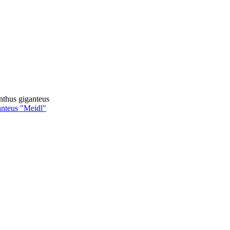
thus giganteus
anteus "Meidl"