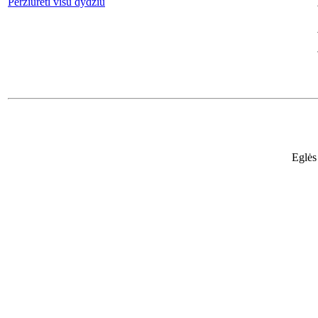
Peržiūrėti visu dydžiu
Eglės