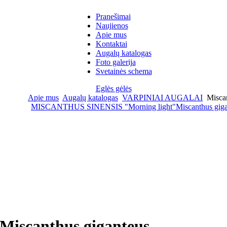
Pranešimai
Naujienos
Apie mus
Kontaktai
Augalų katalogas
Foto galerija
Svetainės schema
Eglės gėlės
Apie mus
Augalų katalogas
VARPINIAI AUGALAI
Miscan
MISCANTHUS SINENSIS "Morning light"
Miscanthus gig
Miscanthus giganteus