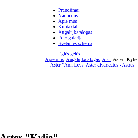
Pranešimai
Naujienos
Apie mus
Kontaktai
Augalų katalogas
Foto galerija
Svetainės schema
Eglės gėlės
Apie mus
Augalų katalogas
A-C
Aster "Kylie
Aster "Ann Leys"
Aster divaricatus - Astras
Aster "Kylie"