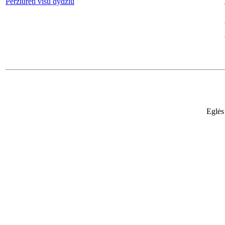
Peržiūrėti visu dydžiu
Eglės