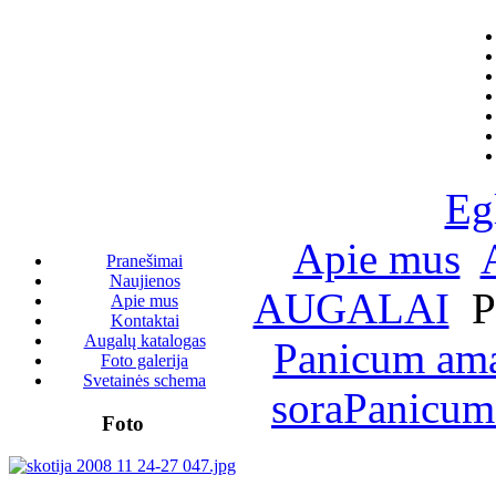
Eg
Apie mus
Pranešimai
Naujienos
AUGALAI
P
Apie mus
Kontaktai
Augalų katalogas
Panicum ama
Foto galerija
Svetainės schema
sora
Panicum 
Foto