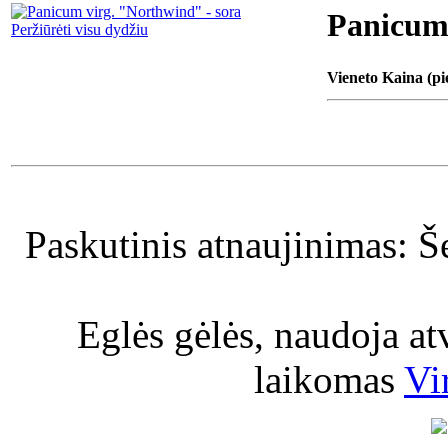
Panicum 
Peržiūrėti visu dydžiu
Vieneto Kaina (pi
Paskutinis atnaujinimas: Š
Eglės gėlės, naudoja a
laikomas
Vi