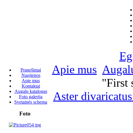
Eg
Apie mus
Augalų
Pranešimai
Naujienos
"First 
Apie mus
Kontaktai
Augalų katalogas
Aster divaricatus
Foto galerija
Svetainės schema
Foto