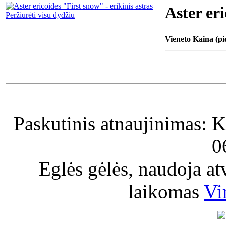
Aster eri
Peržiūrėti visu dydžiu
Vieneto Kaina (pi
Paskutinis atnaujinimas: K
0
Eglės gėlės, naudoja a
laikomas
Vi