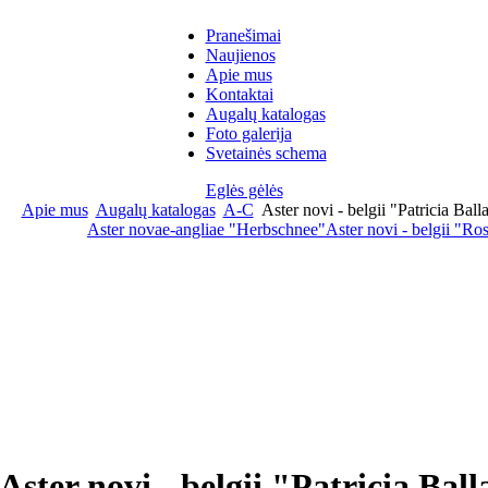
Pranešimai
Naujienos
Apie mus
Kontaktai
Augalų katalogas
Foto galerija
Svetainės schema
Eglės gėlės
Apie mus
Augalų katalogas
A-C
Aster novi - belgii "Patricia Balla
Aster novae-angliae "Herbschnee"
Aster novi - belgii "R
Aster novi - belgii "Patricia Ball