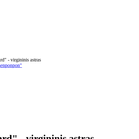
rd" - virgininis astras
osenponpon"
ard" - virgininis astras