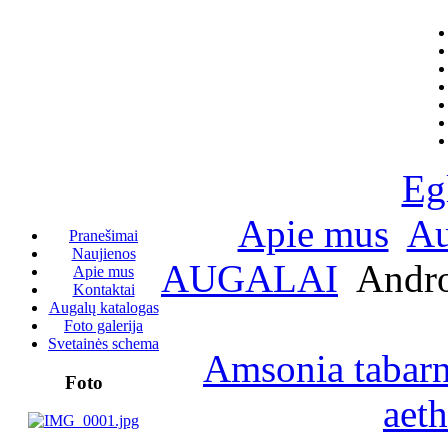
Eg
Apie mus
Au
Pranešimai
Naujienos
AUGALAI
Andro
Apie mus
Kontaktai
Augalų katalogas
Foto galerija
Svetainės schema
Amsonia tabarn
Foto
aeth