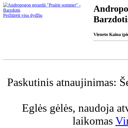
Andropog
Peržiūrėti visu dydžiu
Barzdoti
Vieneto Kaina (pi
Paskutinis atnaujinimas: Š
Eglės gėlės, naudoja a
laikomas
Vi