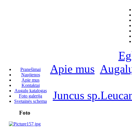
Eg
Apie mus
Augalų
Pranešimai
Naujienos
Apie mus
Kontaktai
Augalų katalogas
Juncus sp.
Leuca
Foto galerija
Svetainės schema
Foto