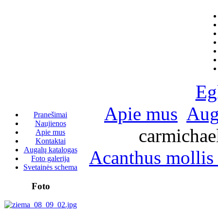
Eg
Apie mus
Aug
Pranešimai
Naujienos
carmichael
Apie mus
Kontaktai
Augalų katalogas
Acanthus mollis
Foto galerija
Svetainės schema
Foto