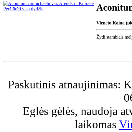
Aconitum
Peržiūrėti visu dydžiu
Vieneto Kaina (pi
Žydi stambiais mėly
Paskutinis atnaujinimas: K
0
Eglės gėlės, naudoja a
laikomas
Vi