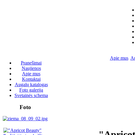
Apie mus
Au
Pranešimai
Naujienos
Apie mus
Kontaktai
Augalų katalogas
Foto galerija
Svetainės schema
Foto
"Aprico