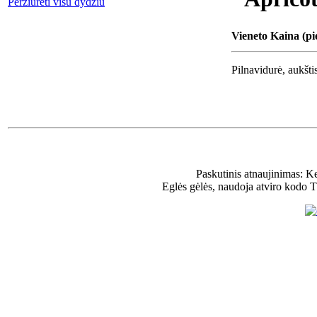
Peržiūrėti visu dydžiu
Vieneto Kaina (pi
Pilnavidurė, aukšti
Paskutinis atnaujinimas: K
Eglės gėlės, naudoja atviro kodo