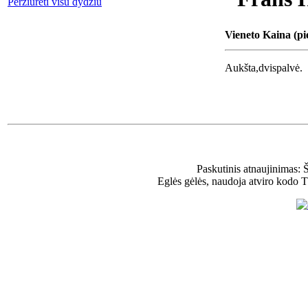
Peržiūrėti visu dydžiu
Vieneto Kaina (pi
Aukšta,dvispalvė.
Paskutinis atnaujinimas: 
Eglės gėlės, naudoja atviro kodo