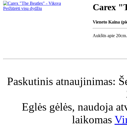
Carex "T
Peržiūrėti visu dydžiu
Vieneto Kaina (pi
Aukštis apie 20cm.
Paskutinis atnaujinimas: Š
Eglės gėlės, naudoja a
laikomas
Vi