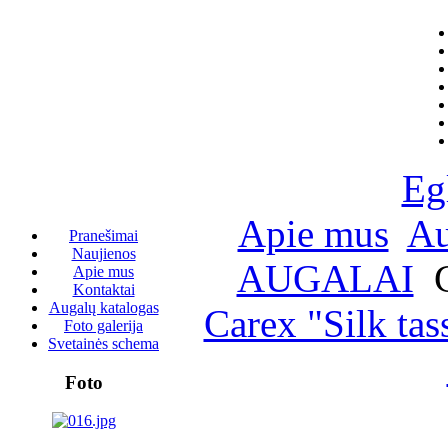
Eg
Apie mus
Au
Pranešimai
Naujienos
AUGALAI
C
Apie mus
Kontaktai
Augalų katalogas
Carex "Silk tas
Foto galerija
Svetainės schema
Foto