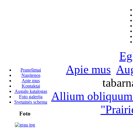
Eg
Apie mus
Aug
Pranešimai
Naujienos
tabarn
Apie mus
Kontaktai
Augalų katalogas
Allium obliquum
Foto galerija
Svetainės schema
"Prair
Foto