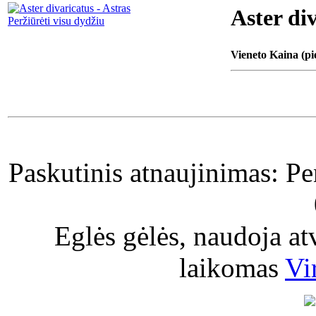
Aster div
Peržiūrėti visu dydžiu
Vieneto Kaina (pi
Paskutinis atnaujinimas: P
Eglės gėlės, naudoja a
laikomas
Vi