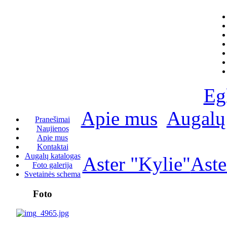
Eg
Apie mus
Augalų
Pranešimai
Naujienos
Apie mus
Kontaktai
Augalų katalogas
Aster "Kylie"
Aste
Foto galerija
Svetainės schema
Foto