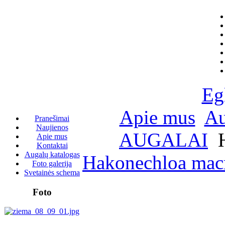
Eg
Apie mus
Au
Pranešimai
Naujienos
AUGALAI
H
Apie mus
Kontaktai
Augalų katalogas
Hakonechloa macr
Foto galerija
Svetainės schema
Foto