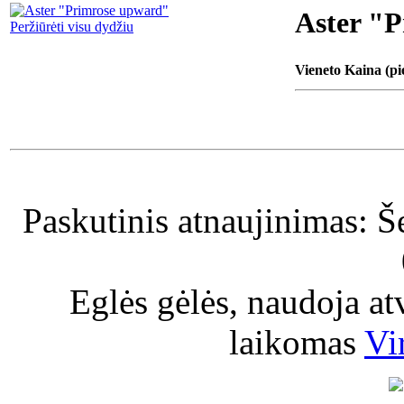
Aster "
Peržiūrėti visu dydžiu
Vieneto Kaina (pi
Paskutinis atnaujinimas: Š
Eglės gėlės, naudoja a
laikomas
Vi