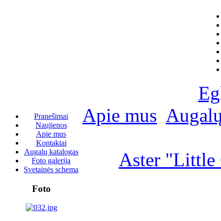
Eg
Apie mus
Augalų
Pranešimai
Naujienos
Apie mus
Kontaktai
Augalų katalogas
Aster "Littl
Foto galerija
Svetainės schema
Foto