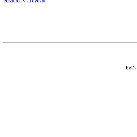
Peržiūrėti visu dydžiu
Eglės