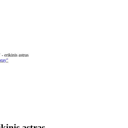
- erikinis astras
pray"
kinis astras