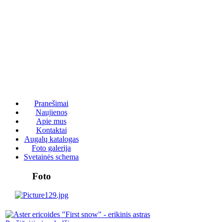
Pranešimai
Naujienos
Apie mus
Kontaktai
Augalų katalogas
Foto galerija
Svetainės schema
Foto