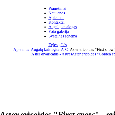
Pranešimai
Naujienos
Apie mus
Kontaktai
Augalų katalogas
Foto galerija
Svetainės schema
Eglės gėlės
Apie mus
Augalų katalogas
A-C
Aster ericoides "First snow" 
Aster divaricatus - Astras
Aster ericoides "Golden s
Aster ericoides "First snow" - eri