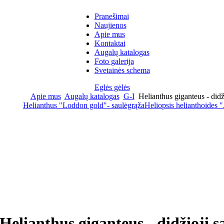
Pranešimai
Naujienos
Apie mus
Kontaktai
Augalų katalogas
Foto galerija
Svetainės schema
Eglės gėlės
Apie mus
Augalų katalogas
G-I
Helianthus giganteus - didž
Helianthus "Loddon gold"- saulėgrąža
Heliopsis helianthoides "
Helianthus giganteus - didžioji 