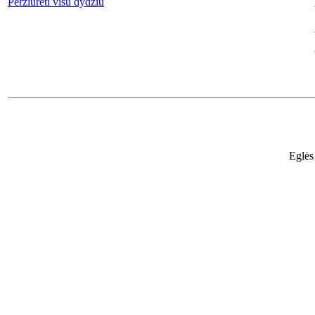
Peržiūrėti visu dydžiu
Eglės