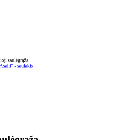
ioji saulėgrąža
Asahi" - saulakis
saulėgrąža