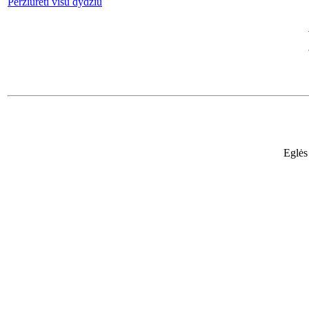
Peržiūrėti visu dydžiu
Eglės