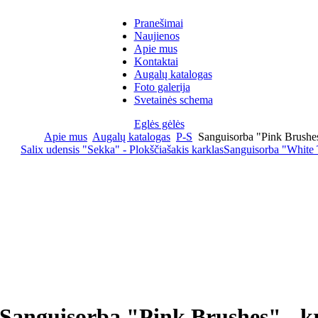
Pranešimai
Naujienos
Apie mus
Kontaktai
Augalų katalogas
Foto galerija
Svetainės schema
Eglės gėlės
Apie mus
Augalų katalogas
P-S
Sanguisorba "Pink Brushes
Salix udensis "Sekka" - Plokščiašakis karklas
Sanguisorba "White 
Sanguisorba "Pink Brushes" - k