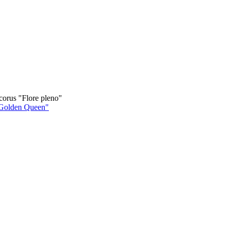
corus "Flore pleno"
"Golden Queen"