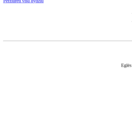
Peržiūrėti visu dydžiu
Eglės