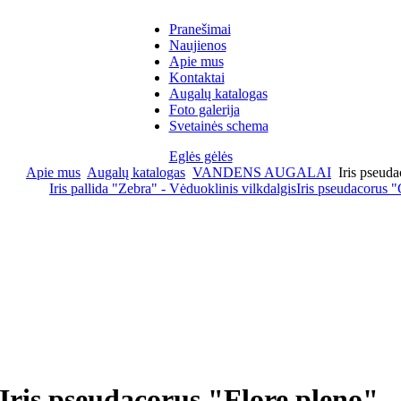
Pranešimai
Naujienos
Apie mus
Kontaktai
Augalų katalogas
Foto galerija
Svetainės schema
Eglės gėlės
Apie mus
Augalų katalogas
VANDENS AUGALAI
Iris pseuda
Iris pallida "Zebra" - Vėduoklinis vilkdalgis
Iris pseudacorus 
Iris pseudacorus "Flore pleno"