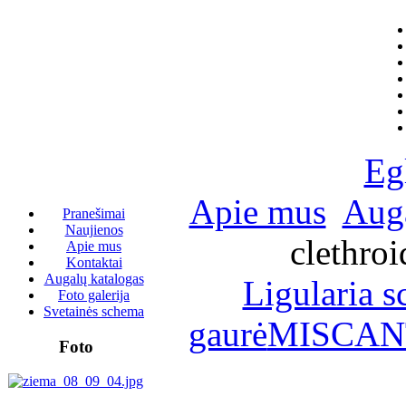
Eg
Apie mus
Auga
Pranešimai
Naujienos
clethroi
Apie mus
Kontaktai
Augalų katalogas
Ligularia s
Foto galerija
Svetainės schema
gaurė
MISCANT
Foto