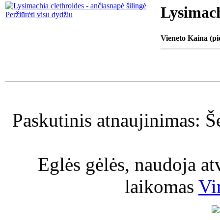
Lysimach
Peržiūrėti visu dydžiu
Vieneto Kaina (pi
Paskutinis atnaujinimas: Š
Eglės gėlės, naudoja a
laikomas
Vi