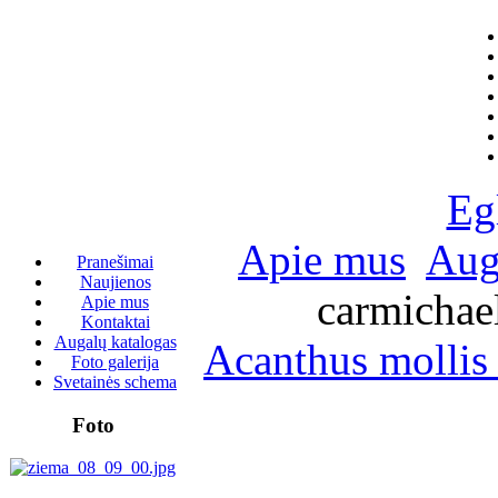
Eg
Apie mus
Aug
Pranešimai
Naujienos
carmichael
Apie mus
Kontaktai
Augalų katalogas
Acanthus mollis
Foto galerija
Svetainės schema
Foto