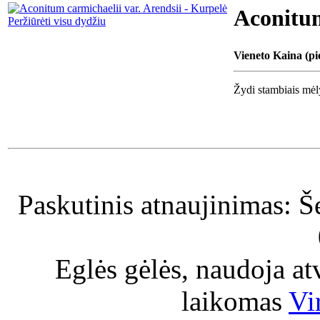
Aconitum
Peržiūrėti visu dydžiu
Vieneto Kaina (pi
Žydi stambiais mėly
Paskutinis atnaujinimas: Š
Eglės gėlės, naudoja a
laikomas
Vi