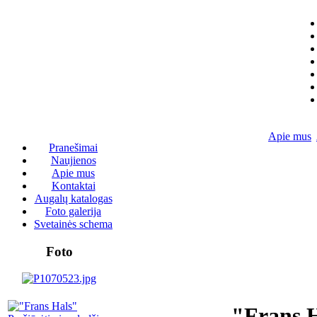
Apie mus
Pranešimai
Naujienos
Apie mus
Kontaktai
Augalų katalogas
Foto galerija
Svetainės schema
Foto
"Frans 