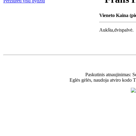
Peržiūrėti visu dydžiu
Vieneto Kaina (pi
Aukšta,dvispalvė.
Paskutinis atnaujinimas: 
Eglės gėlės, naudoja atviro kodo