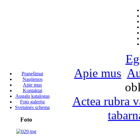
Eg
Apie mus
Au
Pranešimai
Naujienos
ob
Apie mus
Kontaktai
Augalų katalogas
Actea rubra v
Foto galerija
Svetainės schema
tabarn
Foto