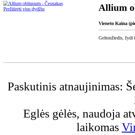
Allium o
Peržiūrėti visu dydžiu
Vieneto Kaina (pi
Geltonžiedis, žydi 
Paskutinis atnaujinimas: Š
Eglės gėlės, naudoja a
laikomas
Vi