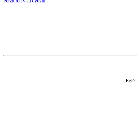
Peržiūrėti visu dydžiu
Eglės