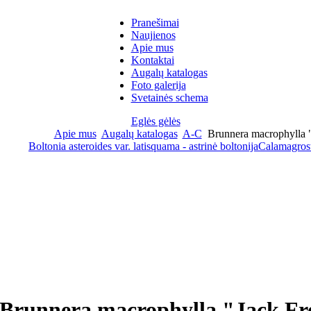
Pranešimai
Naujienos
Apie mus
Kontaktai
Augalų katalogas
Foto galerija
Svetainės schema
Eglės gėlės
Apie mus
Augalų katalogas
A-C
Brunnera macrophylla "
Boltonia asteroides var. latisquama - astrinė boltonija
Calamagros
Brunnera macrophylla "Jack Fr