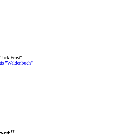
Jack Frost"
tis "Waldenbuch"
ost"