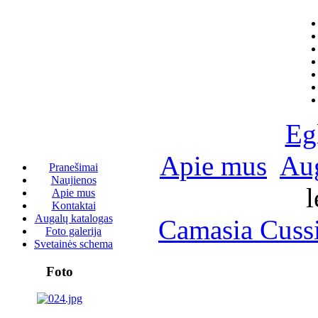
Eg
Apie mus
Aug
Pranešimai
Naujienos
l
Apie mus
Kontaktai
Augalų katalogas
Camasia Cussi
Foto galerija
Svetainės schema
Foto