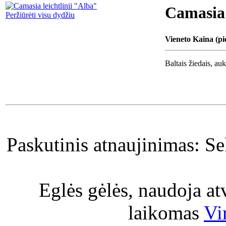
Camasia 
Peržiūrėti visu dydžiu
Vieneto Kaina (pi
Baltais žiedais, au
Paskutinis atnaujinimas: S
Eglės gėlės, naudoja a
laikomas
Vi