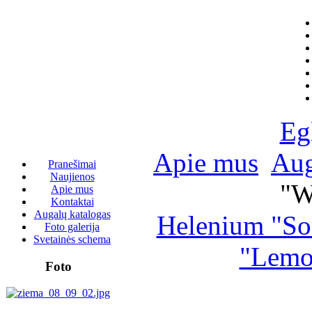
Eg
Apie mus
Aug
Pranešimai
Naujienos
"W
Apie mus
Kontaktai
Augalų katalogas
Helenium "Som
Foto galerija
Svetainės schema
"Lemon
Foto