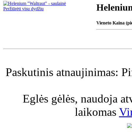
Helenium
Peržiūrėti visu dydžiu
Vieneto Kaina (pi
Paskutinis atnaujinimas: P
Eglės gėlės, naudoja a
laikomas
Vi