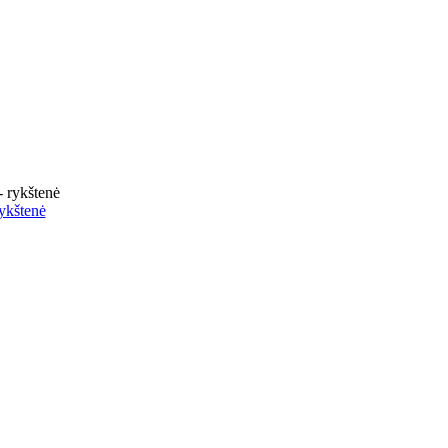
- rykštenė
ykštenė