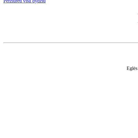
Peržiūrėti visu dydžiu
Eglės