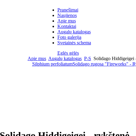
Pranešimai
Naujienos
Apie mus
Kontaktai
Augalų katalogas
Foto galerija
Svetainės schema
Eglės gėlės
Apie mus
Augalų katalogas
P-S
Solidago Hiddigeigei 
Silphium perfoliatum
Solidago rugosa "Fireworks" - R
Solidago Hiddigeigei - rykštenė