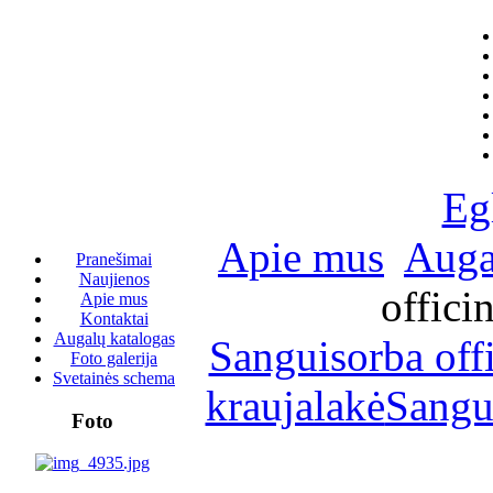
Eg
Apie mus
Auga
Pranešimai
Naujienos
offici
Apie mus
Kontaktai
Augalų katalogas
Sanguisorba off
Foto galerija
Svetainės schema
kraujalakė
Sangui
Foto