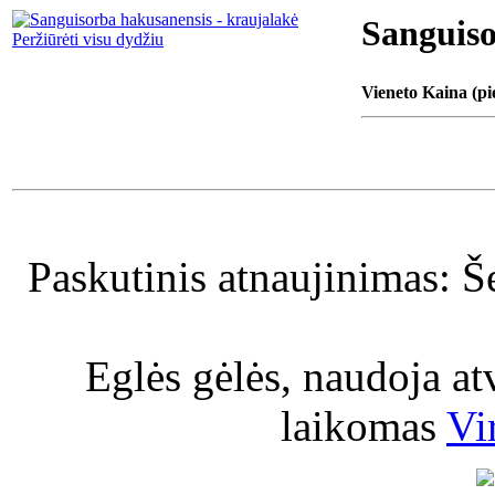
Sanguiso
Peržiūrėti visu dydžiu
Vieneto Kaina (pi
Paskutinis atnaujinimas: Š
Eglės gėlės, naudoja a
laikomas
Vi