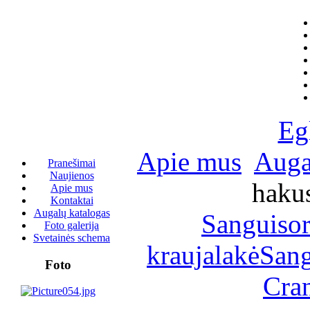
Eg
Apie mus
Auga
Pranešimai
Naujienos
hakus
Apie mus
Kontaktai
Augalų katalogas
Sanguisor
Foto galerija
Svetainės schema
kraujalakė
Sang
Foto
Cran