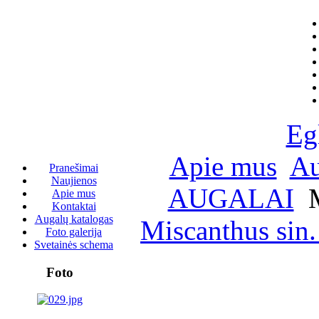
Eg
Apie mus
Au
Pranešimai
Naujienos
AUGALAI
M
Apie mus
Kontaktai
Augalų katalogas
Miscanthus sin
Foto galerija
Svetainės schema
Foto