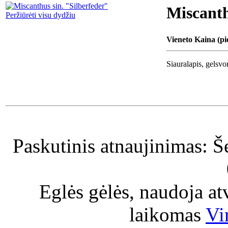
Miscanth
Peržiūrėti visu dydžiu
Vieneto Kaina (pi
Siauralapis, gelsvo
Paskutinis atnaujinimas: Š
Eglės gėlės, naudoja a
laikomas
Vi