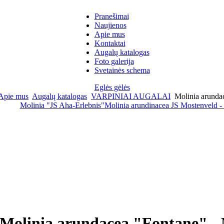
Pranešimai
Naujienos
Apie mus
Kontaktai
Augalų katalogas
Foto galerija
Svetainės schema
Eglės gėlės
Apie mus
Augalų katalogas
VARPINIAI AUGALAI
Molinia arunda
Molinia "JS Aha-Erlebnis"
Molinia arundinacea JS Mostenveld -
Molinia arundacea "Fontane" -