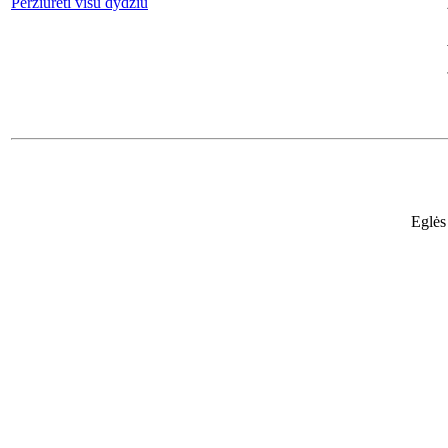
Peržiūrėti visu dydžiu
Eglės