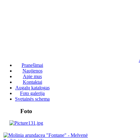
Pranešimai
Naujienos
Apie mus
Kontaktai
Augalų katalogas
Foto galerija
Svetainės schema
Foto