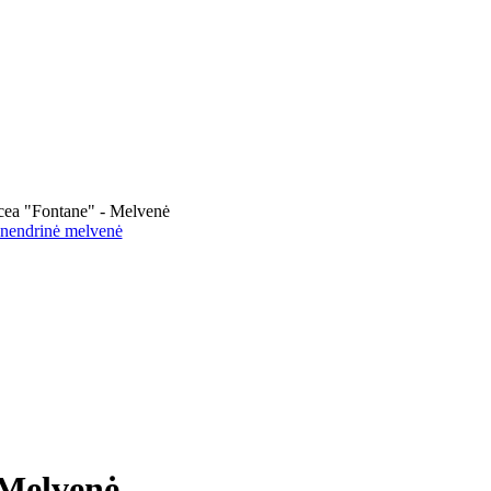
cea "Fontane" - Melvenė
 nendrinė melvenė
 Melvenė