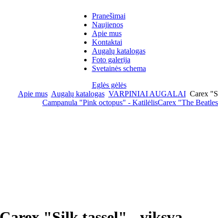
Pranešimai
Naujienos
Apie mus
Kontaktai
Augalų katalogas
Foto galerija
Svetainės schema
Eglės gėlės
Apie mus
Augalų katalogas
VARPINIAI AUGALAI
Carex "Si
Campanula "Pink octopus" - Katilėlis
Carex "The Beatles
Carex "Silk tassel" - viksva