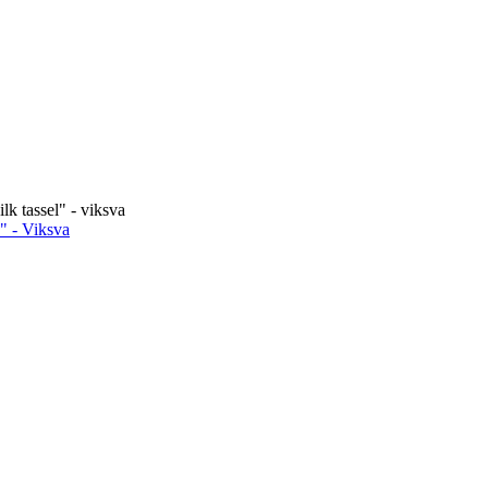
lk tassel" - viksva
" - Viksva