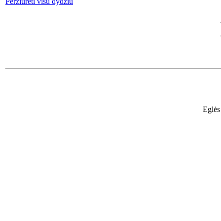
Peržiūrėti visu dydžiu
Eglės