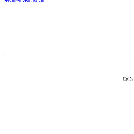
Peržiūrėti visu dydžiu
Eglės