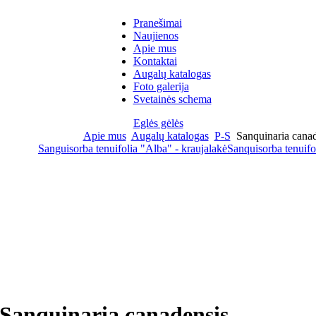
Pranešimai
Naujienos
Apie mus
Kontaktai
Augalų katalogas
Foto galerija
Svetainės schema
Eglės gėlės
Apie mus
Augalų katalogas
P-S
Sanquinaria canad
Sanguisorba tenuifolia "Alba" - kraujalakė
Sanquisorba tenuifo
Sanquinaria canadensis