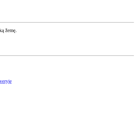
oką žemę.
veryje