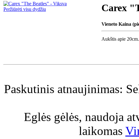
Carex "T
Peržiūrėti visu dydžiu
Vieneto Kaina (pi
Aukštis apie 20cm.
Paskutinis atnaujinimas: S
Eglės gėlės, naudoja a
laikomas
Vi