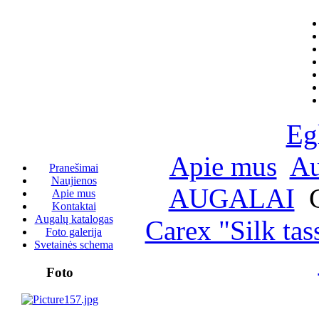
Eg
Apie mus
Au
Pranešimai
Naujienos
AUGALAI
C
Apie mus
Kontaktai
Augalų katalogas
Carex "Silk tas
Foto galerija
Svetainės schema
Foto