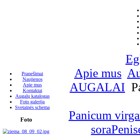
Eg
Apie mus
Au
Pranešimai
Naujienos
AUGALAI
Pa
Apie mus
Kontaktai
Augalų katalogas
Foto galerija
Svetainės schema
Panicum virgat
Foto
sora
Penis