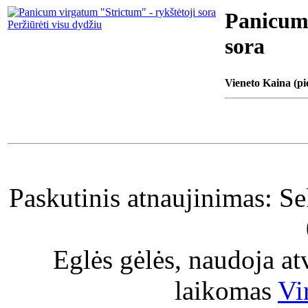
Panicum 
Peržiūrėti visu dydžiu
sora
Vieneto Kaina (pi
Paskutinis atnaujinimas: S
Eglės gėlės, naudoja a
laikomas
Vi